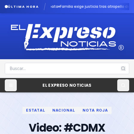
a en caso Dafne Zapata
Familia exige justicia tras atropello de menor por
ÚLTIMA HORA
EL EXPRESO NOTICIAS
ESTATAL
NACIONAL
NOTA ROJA
Video: #CDMX