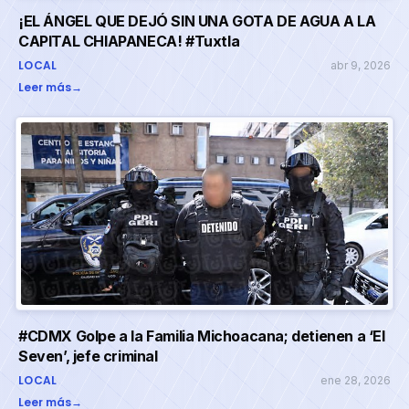
¡EL ÁNGEL QUE DEJÓ SIN UNA GOTA DE AGUA A LA
CAPITAL CHIAPANECA! #Tuxtla
LOCAL
abr 9, 2026
Leer más
→
#CDMX Golpe a la Familia Michoacana; detienen a ‘El
Seven’, jefe criminal
LOCAL
ene 28, 2026
Leer más
→