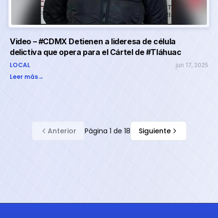
Video – #CDMX Detienen a lideresa de célula
delictiva que opera para el Cártel de #Tláhuac
LOCAL
jun 17, 2025
Leer más
→
Anterior
Página
1
de
18
Siguiente