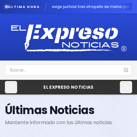
 exige justicia tras atropello de menor por patrulla en Chalco
Lluvias po
ÚLTIMA HORA
EL EXPRESO NOTICIAS
Últimas Noticias
Mantente informado con las últimas noticias