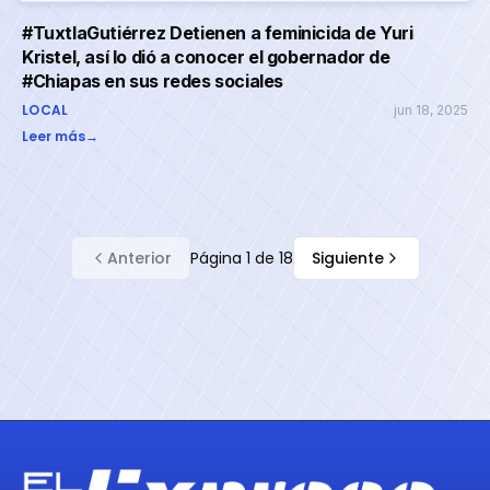
#TuxtlaGutiérrez Detienen a feminicida de Yuri
Kristel, así lo dió a conocer el gobernador de
#Chiapas en sus redes sociales
LOCAL
jun 18, 2025
Leer más
→
Anterior
Página
1
de
18
Siguiente