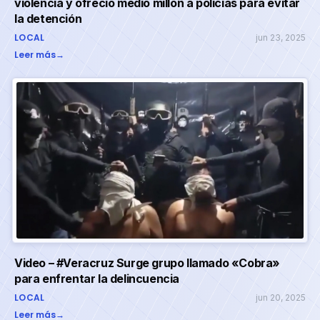
violencia y ofreció medio millón a policías para evitar
la detención
LOCAL
jun 23, 2025
Leer más
→
Video – #Veracruz Surge grupo llamado «Cobra»
para enfrentar la delincuencia
LOCAL
jun 20, 2025
Leer más
→