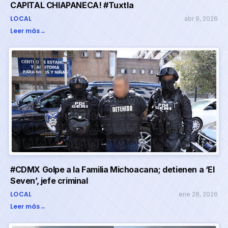
CAPITAL CHIAPANECA! #Tuxtla
LOCAL
abr 9, 2026
Leer más
→
#CDMX Golpe a la Familia Michoacana; detienen a ‘El
Seven’, jefe criminal
LOCAL
ene 28, 2026
Leer más
→