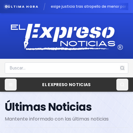
a exige justicia tras atropello de menor por patrulla en Chalco
Lluvias po
ÚLTIMA HORA
EL EXPRESO NOTICIAS
Últimas Noticias
Mantente informado con las últimas noticias