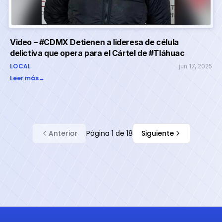
Video – #CDMX Detienen a lideresa de célula
delictiva que opera para el Cártel de #Tláhuac
LOCAL
jun 17, 2025
Leer más
→
Anterior
Página
1
de
18
Siguiente