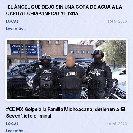
¡EL ÁNGEL QUE DEJÓ SIN UNA GOTA DE AGUA A LA
CAPITAL CHIAPANECA! #Tuxtla
LOCAL
abr 9, 2026
Leer más
→
#CDMX Golpe a la Familia Michoacana; detienen a ‘El
Seven’, jefe criminal
LOCAL
ene 28, 2026
Leer más
→