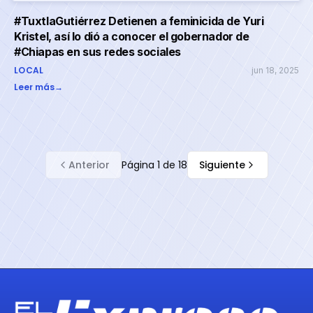
#TuxtlaGutiérrez Detienen a feminicida de Yuri
Kristel, así lo dió a conocer el gobernador de
#Chiapas en sus redes sociales
LOCAL
jun 18, 2025
Leer más
→
Anterior
Página
1
de
18
Siguiente