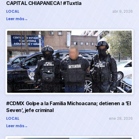
CAPITAL CHIAPANECA! #Tuxtla
LOCAL
abr 9, 2026
Leer más
→
#CDMX Golpe a la Familia Michoacana; detienen a ‘El
Seven’, jefe criminal
LOCAL
ene 28, 2026
Leer más
→