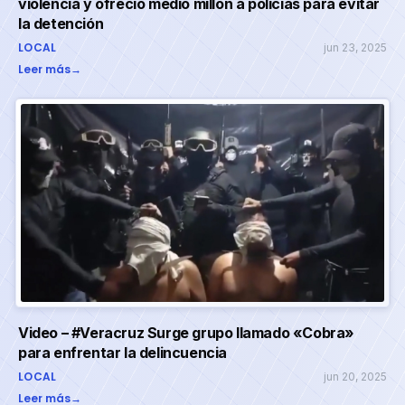
violencia y ofreció medio millón a policías para evitar
la detención
LOCAL
jun 23, 2025
Leer más
→
Video – #Veracruz Surge grupo llamado «Cobra»
para enfrentar la delincuencia
LOCAL
jun 20, 2025
Leer más
→