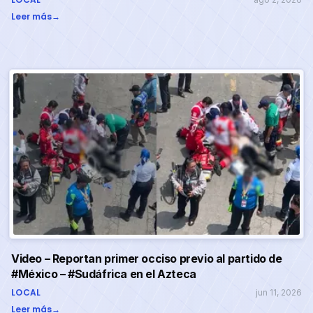
Leer más
→
Video – Reportan primer occiso previo al partido de
#México – #Sudáfrica en el Azteca
LOCAL
jun 11, 2026
Leer más
→