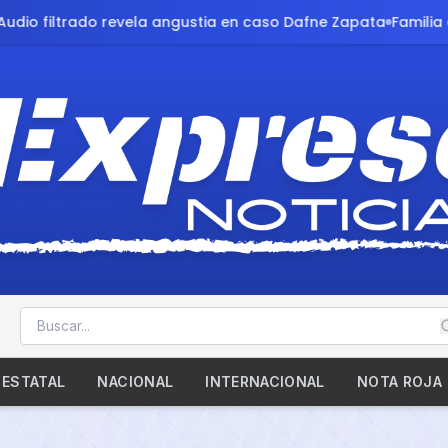
n caso Dafne Zapata
Familia exige justicia tras atropello de 
ESTATAL
NACIONAL
INTERNACIONAL
NOTA ROJA