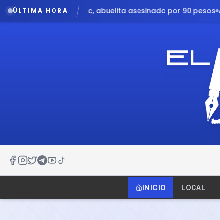
a asesinada por 90 pesos
Audio filtrado revela angustia e
ÚLTIMA HORA
INICIO
LOCAL