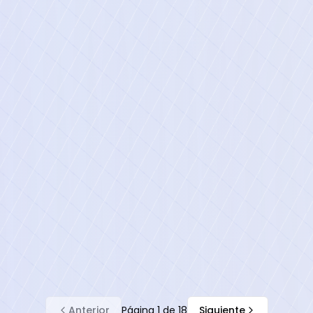
Anterior
Página
1
de
18
Siguiente