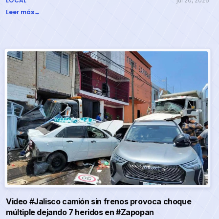
LOCAL
jul 20, 2026
Leer más
→
Video #Jalisco camión sin frenos provoca choque
múltiple dejando 7 heridos en #Zapopan