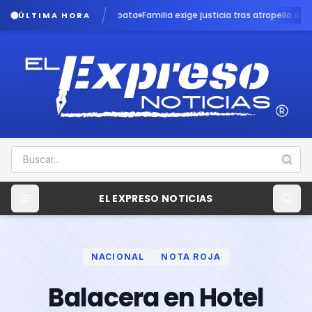
en caso Dafne Zapata
Familia exige justicia tras atropello de menor por p
ÚLTIMA HORA
EL EXPRESO NOTICIAS
NACIONAL
NOTA ROJA
Balacera en Hotel