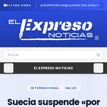
 en caso Dafne Zapata
Familia exige justicia tras atropello de menor por 
ÚLTIMA HORA
EL EXPRESO NOTICIAS
INTERNACIONAL
SALUD
Suecia suspende «por