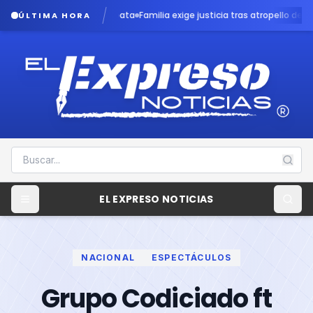
a en caso Dafne Zapata
Familia exige justicia tras atropello de menor por
ÚLTIMA HORA
EL EXPRESO NOTICIAS
NACIONAL
ESPECTÁCULOS
Grupo Codiciado ft