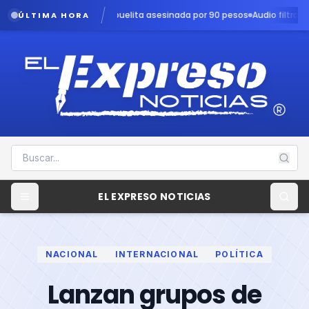
 en Amozoc, abuelita asesinada por 90 pesos
Audio filtrado revela a
ÚLTIMA HORA
EL EXPRESO NOTICIAS
NACIONAL
INTERNACIONAL
POLÍTICA
Lanzan grupos de