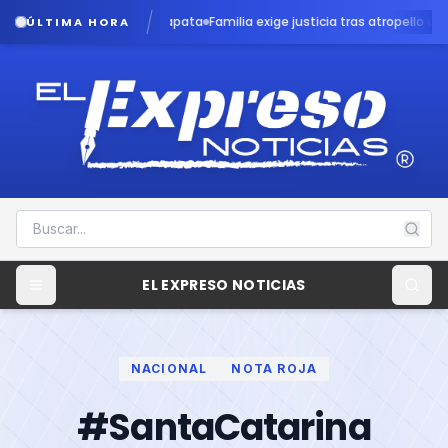
ia en caso Dafne Zapata
Familia exige justicia tras atropello de menor po
ÚLTIMA HORA
EL EXPRESO NOTICIAS
NACIONAL
NOTA ROJA
#SantaCatarina