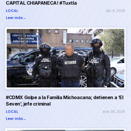
CAPITAL CHIAPANECA! #Tuxtla
LOCAL
abr 9, 2026
Leer más
→
#CDMX Golpe a la Familia Michoacana; detienen a ‘El
Seven’, jefe criminal
LOCAL
ene 28, 2026
Leer más
→