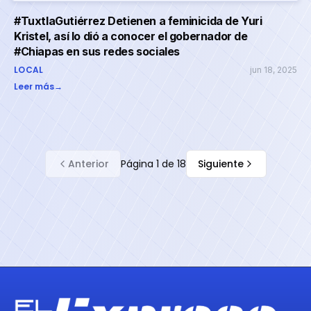
#TuxtlaGutiérrez Detienen a feminicida de Yuri
Kristel, así lo dió a conocer el gobernador de
#Chiapas en sus redes sociales
LOCAL
jun 18, 2025
Leer más
→
Anterior
Página
1
de
18
Siguiente