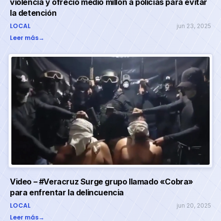
violencia y ofreció medio millón a policías para evitar
la detención
LOCAL
jun 23, 2025
Leer más
→
Video – #Veracruz Surge grupo llamado «Cobra»
para enfrentar la delincuencia
LOCAL
jun 20, 2025
Leer más
→