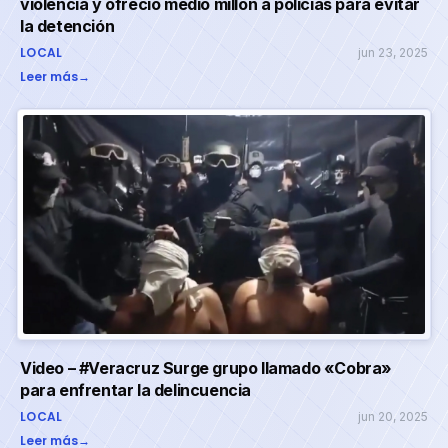
violencia y ofreció medio millón a policías para evitar
la detención
LOCAL
jun 23, 2025
Leer más
→
Video – #Veracruz Surge grupo llamado «Cobra»
para enfrentar la delincuencia
LOCAL
jun 20, 2025
Leer más
→