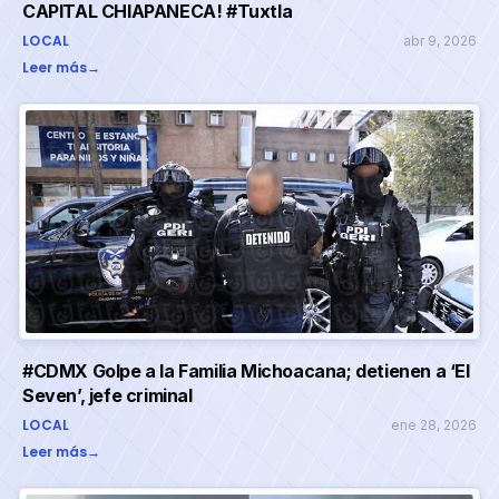
CAPITAL CHIAPANECA! #Tuxtla
LOCAL
abr 9, 2026
Leer más
→
#CDMX Golpe a la Familia Michoacana; detienen a ‘El
Seven’, jefe criminal
LOCAL
ene 28, 2026
Leer más
→