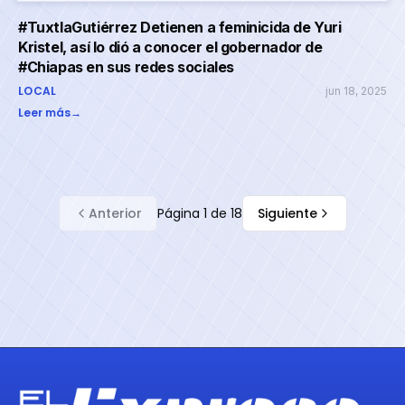
#TuxtlaGutiérrez Detienen a feminicida de Yuri
Kristel, así lo dió a conocer el gobernador de
#Chiapas en sus redes sociales
LOCAL
jun 18, 2025
Leer más
→
Anterior
Página
1
de
18
Siguiente