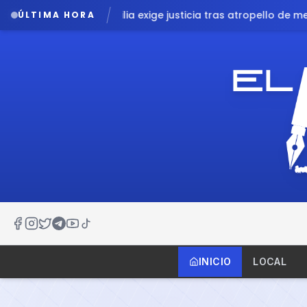
justicia tras atropello de menor por patrulla en Chalco
Lluvia
ÚLTIMA HORA
INICIO
LOCAL