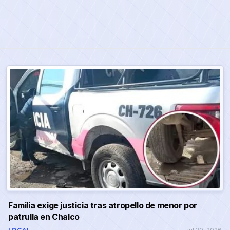
Familia exige justicia tras atropello de menor por
patrulla en Chalco