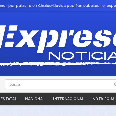
s podrían sabotear el esperado duelo México-Inglaterra
Vide
ESTATAL
NACIONAL
INTERNACIONAL
NOTA ROJA