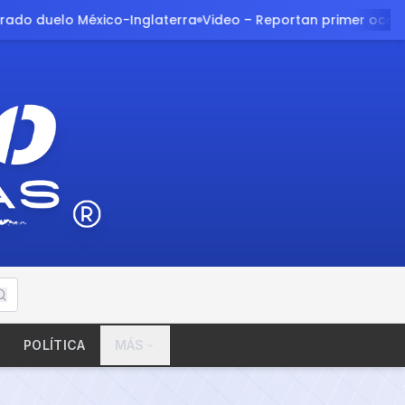
o – Reportan primer occiso previo al partido de #México – #
POLÍTICA
MÁS