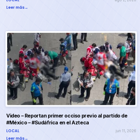
Leer más
→
Video – Reportan primer occiso previo al partido de
#México – #Sudáfrica en el Azteca
LOCAL
jun 11, 2026
Leer más
→