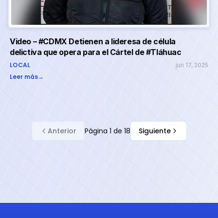
Video – #CDMX Detienen a lideresa de célula
delictiva que opera para el Cártel de #Tláhuac
LOCAL
jun 17, 2025
Leer más
→
Anterior
Página
1
de
18
Siguiente