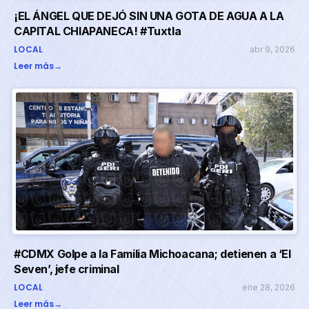
¡EL ÁNGEL QUE DEJÓ SIN UNA GOTA DE AGUA A LA
CAPITAL CHIAPANECA! #Tuxtla
LOCAL
abr 9, 2026
Leer más
→
#CDMX Golpe a la Familia Michoacana; detienen a ‘El
Seven’, jefe criminal
LOCAL
ene 28, 2026
Leer más
→