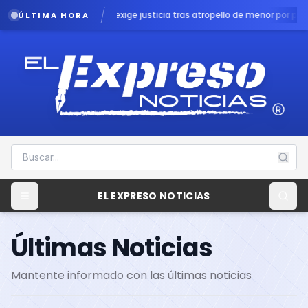
 exige justicia tras atropello de menor por patrulla en Chalco
Lluvias pod
ÚLTIMA HORA
EL EXPRESO NOTICIAS
Últimas Noticias
Mantente informado con las últimas noticias