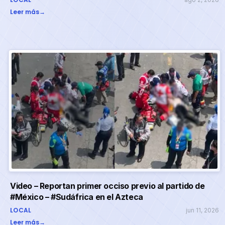
Leer más
→
Video – Reportan primer occiso previo al partido de
#México – #Sudáfrica en el Azteca
LOCAL
jun 11, 2026
Leer más
→