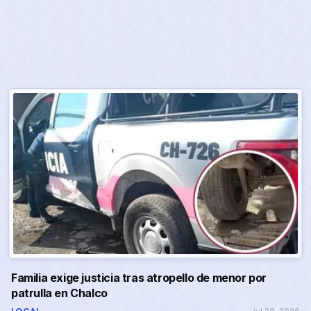
Familia exige justicia tras atropello de menor por
patrulla en Chalco