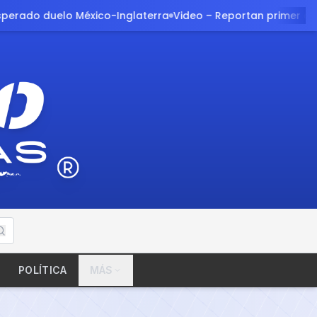
Video – Reportan primer occiso previo al partido de #México
POLÍTICA
MÁS