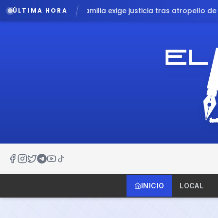
ge justicia tras atropello de menor por patrulla en Chalco
Ll
ÚLTIMA HORA
INICIO
LOCAL