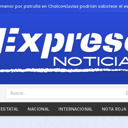
uvias podrían sabotear el esperado duelo México-Inglaterra
ESTATAL
NACIONAL
INTERNACIONAL
NOTA ROJA