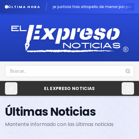
ige justicia tras atropello de menor por patrulla en Chalco
Lluvias podrí
ÚLTIMA HORA
EL EXPRESO NOTICIAS
Últimas Noticias
Mantente informado con las últimas noticias