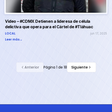
Video – #CDMX Detienen a lideresa de célula
delictiva que opera para el Cártel de #Tláhuac
LOCAL
jun 17, 2025
Leer más
→
Anterior
Página
1
de
18
Siguiente