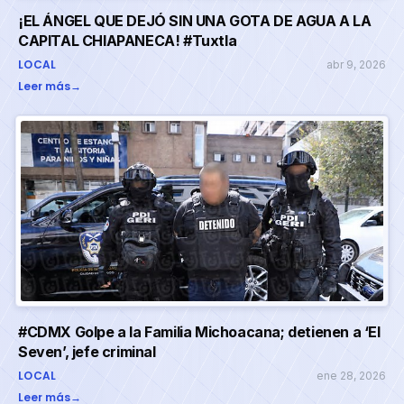
¡EL ÁNGEL QUE DEJÓ SIN UNA GOTA DE AGUA A LA
CAPITAL CHIAPANECA! #Tuxtla
LOCAL
abr 9, 2026
Leer más
→
#CDMX Golpe a la Familia Michoacana; detienen a ‘El
Seven’, jefe criminal
LOCAL
ene 28, 2026
Leer más
→