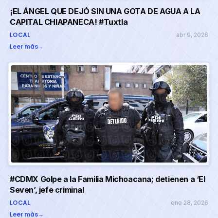
¡EL ÁNGEL QUE DEJÓ SIN UNA GOTA DE AGUA A LA
CAPITAL CHIAPANECA! #Tuxtla
LOCAL
abr 9, 2026
Leer más
→
#CDMX Golpe a la Familia Michoacana; detienen a ‘El
Seven’, jefe criminal
LOCAL
ene 28, 2026
Leer más
→