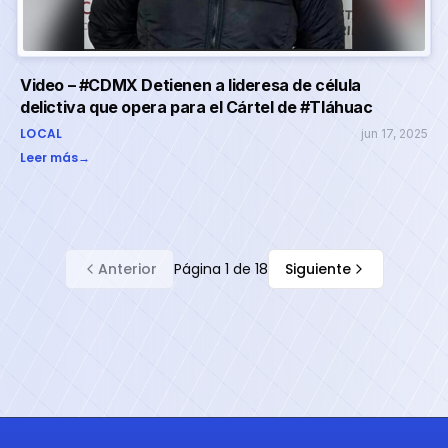
Video – #CDMX Detienen a lideresa de célula
delictiva que opera para el Cártel de #Tláhuac
LOCAL
jun 17, 2025
Leer más
→
Anterior
Página
1
de
18
Siguiente