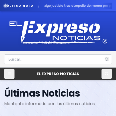
exige justicia tras atropello de menor por patrulla en Chalco
Lluvias podr
ÚLTIMA HORA
EL EXPRESO NOTICIAS
Últimas Noticias
Mantente informado con las últimas noticias