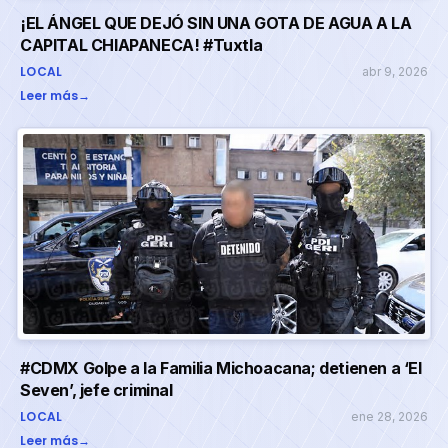
¡EL ÁNGEL QUE DEJÓ SIN UNA GOTA DE AGUA A LA
CAPITAL CHIAPANECA! #Tuxtla
LOCAL
abr 9, 2026
Leer más
→
#CDMX Golpe a la Familia Michoacana; detienen a ‘El
Seven’, jefe criminal
LOCAL
ene 28, 2026
Leer más
→