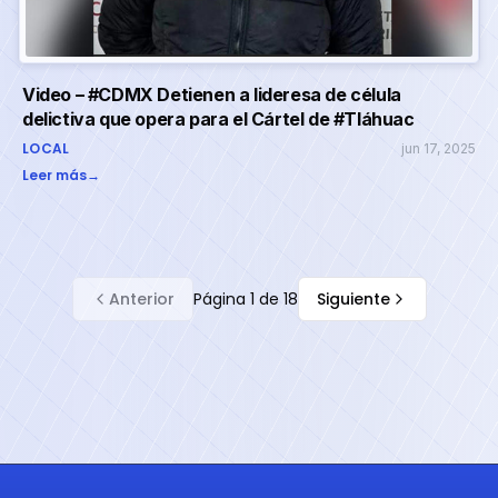
Video – #CDMX Detienen a lideresa de célula
delictiva que opera para el Cártel de #Tláhuac
LOCAL
jun 17, 2025
Leer más
→
Anterior
Página
1
de
18
Siguiente