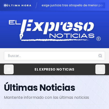
 exige justicia tras atropello de menor por patrulla en Chalco
Lluvias po
ÚLTIMA HORA
EL EXPRESO NOTICIAS
Últimas Noticias
Mantente informado con las últimas noticias