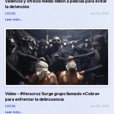
violencia y ofreció medio millón a policías para evitar
la detención
LOCAL
jun 23, 2025
Leer más
→
Video – #Veracruz Surge grupo llamado «Cobra»
para enfrentar la delincuencia
LOCAL
jun 20, 2025
Leer más
→