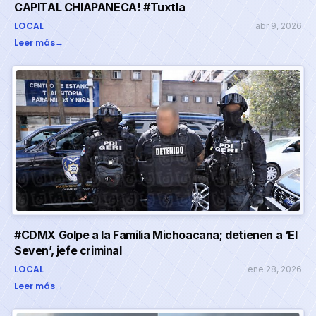
CAPITAL CHIAPANECA! #Tuxtla
LOCAL
abr 9, 2026
Leer más
→
#CDMX Golpe a la Familia Michoacana; detienen a ‘El
Seven’, jefe criminal
LOCAL
ene 28, 2026
Leer más
→