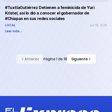
#TuxtlaGutiérrez Detienen a feminicida de Yuri
Kristel, así lo dió a conocer el gobernador de
#Chiapas en sus redes sociales
LOCAL
jun 18, 2025
Leer más
→
Anterior
Página
1
de
18
Siguiente