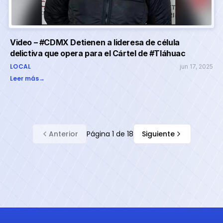
Video – #CDMX Detienen a lideresa de célula
delictiva que opera para el Cártel de #Tláhuac
LOCAL
jun 17, 2025
Leer más
→
Anterior
Página
1
de
18
Siguiente