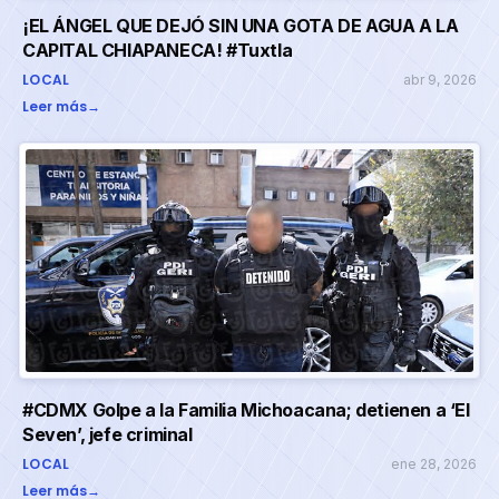
¡EL ÁNGEL QUE DEJÓ SIN UNA GOTA DE AGUA A LA
CAPITAL CHIAPANECA! #Tuxtla
LOCAL
abr 9, 2026
Leer más
→
#CDMX Golpe a la Familia Michoacana; detienen a ‘El
Seven’, jefe criminal
LOCAL
ene 28, 2026
Leer más
→