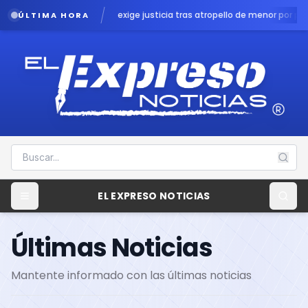
a exige justicia tras atropello de menor por patrulla en Chalco
Lluvias po
ÚLTIMA HORA
EL EXPRESO NOTICIAS
Últimas Noticias
Mantente informado con las últimas noticias