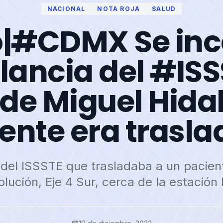
NACIONAL
NOTA ROJA
SALUD
o|#CDMX Se inc
ancia del #ISS
 de Miguel Hida
ente era trasl
el ISSSTE que trasladaba a un pacient
lución, Eje 4 Sur, cerca de la estación