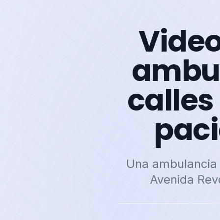
Vide
ambul
calles
paci
Una ambulancia d
Avenida Revo