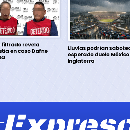
 filtrado revela
Lluvias podrían sabotea
tia en caso Dafne
esperado duelo México
ta
Inglaterra