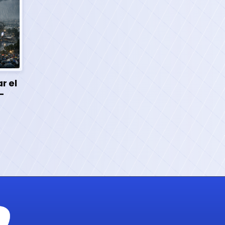
r el
-