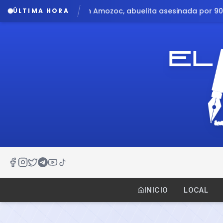
Amozoc, abuelita asesinada por 90 pesos
Audio filtrado r
ÚLTIMA HORA
INICIO
LOCAL