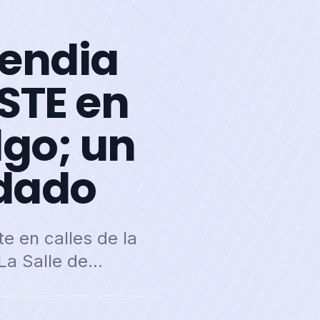
endia
STE en
lgo; un
adado
e en calles de la
 La Salle de…