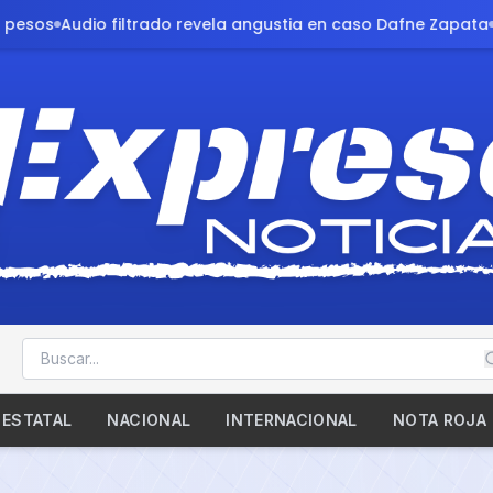
evela angustia en caso Dafne Zapata
Familia exige justicia t
ESTATAL
NACIONAL
INTERNACIONAL
NOTA ROJA