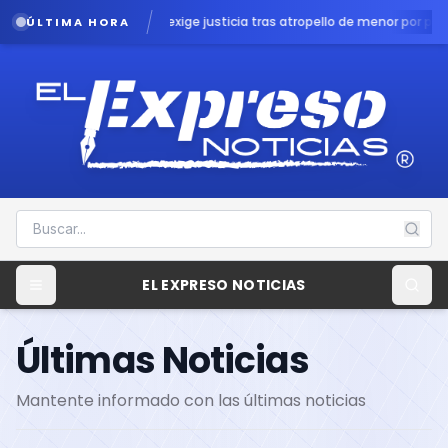
 exige justicia tras atropello de menor por patrulla en Chalco
Lluvias pod
ÚLTIMA HORA
EL EXPRESO NOTICIAS
Últimas Noticias
Mantente informado con las últimas noticias