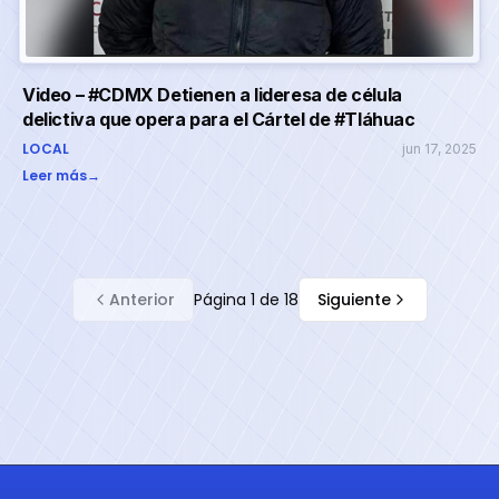
Video – #CDMX Detienen a lideresa de célula
delictiva que opera para el Cártel de #Tláhuac
LOCAL
jun 17, 2025
Leer más
→
Anterior
Página
1
de
18
Siguiente