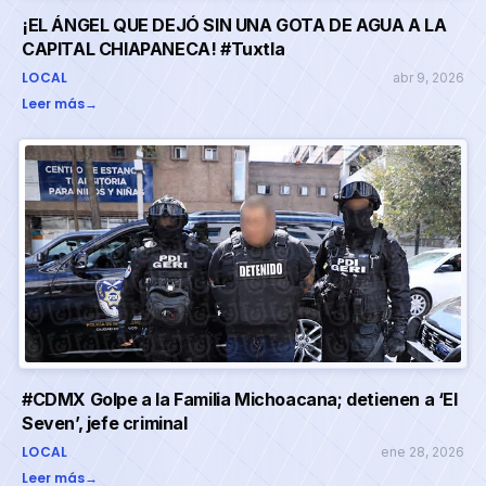
¡EL ÁNGEL QUE DEJÓ SIN UNA GOTA DE AGUA A LA
CAPITAL CHIAPANECA! #Tuxtla
LOCAL
abr 9, 2026
Leer más
→
#CDMX Golpe a la Familia Michoacana; detienen a ‘El
Seven’, jefe criminal
LOCAL
ene 28, 2026
Leer más
→