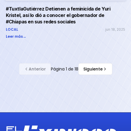
#TuxtlaGutiérrez Detienen a feminicida de Yuri
Kristel, así lo dió a conocer el gobernador de
#Chiapas en sus redes sociales
LOCAL
jun 18, 2025
Leer más
→
Anterior
Página
1
de
18
Siguiente