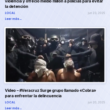
violencia y ofreció medio millón a policías para evitar
la detención
LOCAL
jun 23, 2025
Leer más
→
Video – #Veracruz Surge grupo llamado «Cobra»
para enfrentar la delincuencia
LOCAL
jun 20, 2025
Leer más
→