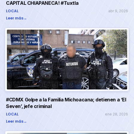
CAPITAL CHIAPANECA! #Tuxtla
LOCAL
abr 9, 2026
Leer más
→
#CDMX Golpe a la Familia Michoacana; detienen a ‘El
Seven’, jefe criminal
LOCAL
ene 28, 2026
Leer más
→